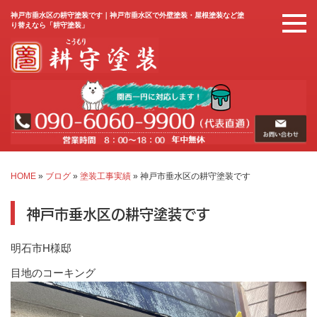
神戸市垂水区の耕守塗装です｜神戸市垂水区で外壁塗装・屋根塗装など塗
り替えなら「耕守塗装」
HOME
»
ブログ
»
塗装工事実績
»
神戸市垂水区の耕守塗装です
神戸市垂水区の耕守塗装です
明石市H様邸
目地のコーキング