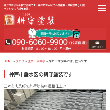
神戸市垂水区の耕守塗装です｜神戸市垂水区で外壁塗装・屋根塗装など塗
り替えなら「耕守塗装」
HOME
»
ブログ
»
塗装工事実績
»
神戸市垂水区の耕守塗装です
神戸市垂水区の耕守塗装です
三木市志染町で外壁塗装中屋根仕上げ